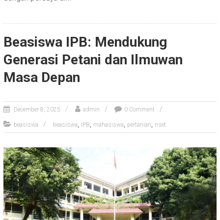
Beasiswa IPB: Mendukung
Generasi Petani dan Ilmuwan
Masa Depan
December 8, 2025
admin
0 Comment
,
,
,
,
beasiswa
beasiswa
IPB
mahasiswa
pertanian
riset