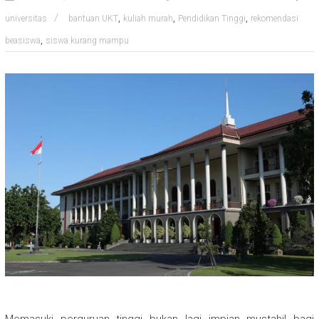
,
,
,
universitas
bantuan UKT
kuliah murah
Pendidikan Tinggi
rekomendasi
,
beasiswa
siswa kurang mampu
Memasuki perguruan tinggi bukan lagi impian mustahil bagi