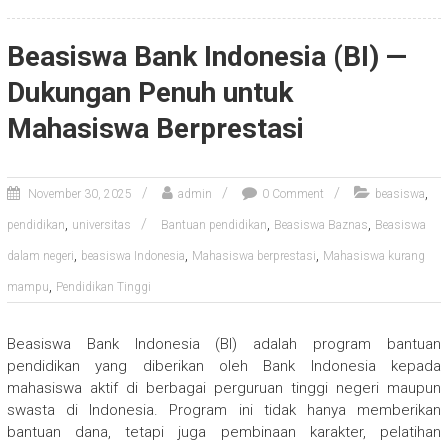
Beasiswa Bank Indonesia (BI) —
Dukungan Penuh untuk
Mahasiswa Berprestasi
,
November 30, 2025
admin
0 Comment
beasiswa
,
,
,
pendidikan
universitas
Bantuan pendidikan
Beasiswa Baznas
Beasiswa
,
,
,
dalam negeri
beasiswa Indonesia
Mahasiswa berprestasi
Mahasiswa kurang
,
mampu
Pendidikan Tinggi
Beasiswa Bank Indonesia (BI) adalah program bantuan
pendidikan yang diberikan oleh Bank Indonesia kepada
mahasiswa aktif di berbagai perguruan tinggi negeri maupun
swasta di Indonesia. Program ini tidak hanya memberikan
bantuan dana, tetapi juga pembinaan karakter, pelatihan