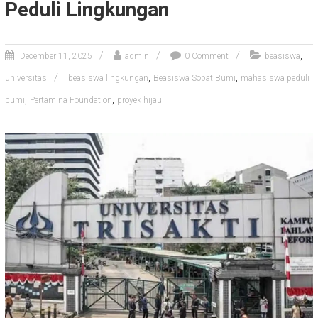
Peduli Lingkungan
,
December 11, 2025
admin
0 Comment
beasiswa
,
,
universitas
beasiswa lingkungan
Beasiswa Sobat Bumi
mahasiswa peduli
,
,
bumi
Pertamina Foundation
proyek hijau