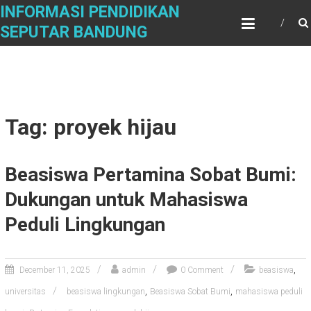
Skip
INFORMASI PENDIDIKAN
to
SEPUTAR BANDUNG
content
Tag: proyek hijau
Beasiswa Pertamina Sobat Bumi:
Dukungan untuk Mahasiswa
Peduli Lingkungan
,
December 11, 2025
admin
0 Comment
beasiswa
,
,
universitas
beasiswa lingkungan
Beasiswa Sobat Bumi
mahasiswa peduli