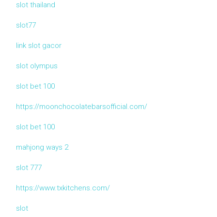
slot thailand
slot77
link slot gacor
slot olympus
slot bet 100
https://moonchocolatebarsofficial.com/
slot bet 100
mahjong ways 2
slot 777
https://www.txkitchens.com/
slot