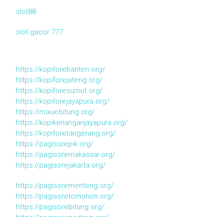
slot88
slot gacor 777
https://kopiforebanten.org/
https://kopiforejateng.org/
https://kopiforesumut.org/
https://kopiforejayapura.org/
https://mixuebitung.org/
https://kopikenanganjayapura.org/
https://kopiforetangerang.org/
https://pagisorepik.org/
https://pagisoremakassar.org/
https://pagisorejakarta.org/
https://pagisorementeng.org/
https://pagisoretomohon.org/
https://pagisorebitung.org/