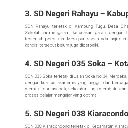
3.
SD Negeri Rahayu – Kabu
SDN Rahayu terletak di Kampung Tugu, Desa Ciha
Sekolah ini mengalami kerusakan parah, dengan 
tersentuh perbaikan. Meskipun sudah ada janji dari
kondisi tersebut belum juga diperbaiki.
4.
SD Negeri 035 Soka – Ko
SDN 035 Soka terletak di Jalan Soka No.34, Merdeka
dengan kualitas akademik yang unggul dan berbagai
memiliki reputasi baik, sekolah ini juga membutuhkan 
proses belajar mengajar yang optimal.
5.
SD Negeri 038 Kiaracond
SDN 038 Kiaracondong terletak di Kecamatan Kiaracon