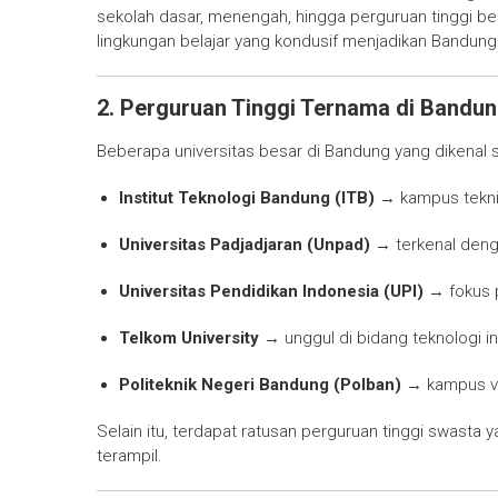
sekolah dasar, menengah, hingga perguruan tinggi bert
lingkungan belajar yang kondusif menjadikan Bandung p
2. Perguruan Tinggi Ternama di Bandu
Beberapa universitas besar di Bandung yang dikenal se
Institut Teknologi Bandung (ITB)
→ kampus teknik 
Universitas Padjadjaran (Unpad)
→ terkenal denga
Universitas Pendidikan Indonesia (UPI)
→ fokus p
Telkom University
→ unggul di bidang teknologi inf
Politeknik Negeri Bandung (Polban)
→ kampus vok
Selain itu, terdapat ratusan perguruan tinggi swasta
terampil.