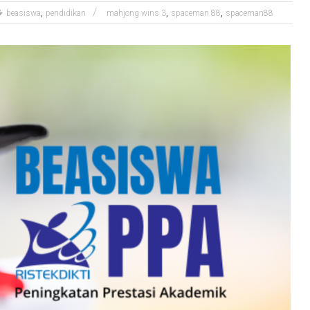
,
,
,
beasiswa
pendidikan
mahjong wins 3
spaceman 88
spaceman88