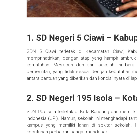
1.
SD Negeri 5 Ciawi – Kabu
SDN 5 Ciawi terletak di Kecamatan Ciawi, Kab
memprihatinkan, dengan atap yang hampir ambruk
keruntuhan. Meskipun demikian, sekolah ini bar
pemerintah, yang tidak sesuai dengan kebutuhan m
antara bantuan yang diberikan dan kondisi nyata di l
2.
SD Negeri 195 Isola – Ko
SDN 195 Isola terletak di Kota Bandung dan memiliki
Indonesia (UPI). Namun, sekolah ini menghadapi tan
kampus yang memiliki lahan di sekitar sekolah.
kebutuhan perbaikan sangat mendesak.