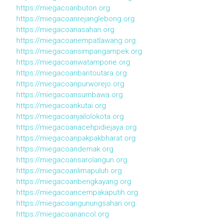
https://miegacoanbuton.org
https://miegacoanrejanglebong.org
https://miegacoanasahan.org
https://miegacoanempatlawang.org
https://miegacoansimpangampek.org
https://miegacoanwatampone.org
https://miegacoanbaritoutara.org
https://miegacoanpurworejo.org
https://miegacoansumbawa.org
https://miegacoankutai.org
https://miegacoanjailolokota.org
https://miegacoanacehpidiejaya.org
https://miegacoanpakpakbharat.org
https://miegacoandemak.org
https://miegacoansarolangun.org
https://miegacoanlimapuluh.org
https://miegacoanbengkayang.org
https://miegacoancempakaputih.org
https://miegacoangunungsahari.org
https://miegacoanancol.org