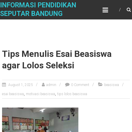
Skip
INFORMASI PENDIDIKAN
to
SEPUTAR BANDUNG
content
Tips Menulis Esai Beasiswa
agar Lolos Seleksi
August 1, 2025
admin
0 Comment
beasiswa
,
,
esai beasiswa
motivasi beasiswa
tips lolos beasiswa