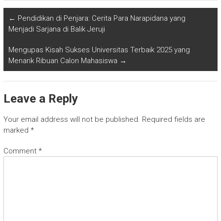
←
Pendidikan di Penjara: Cerita Para Narapidana yang
Menjadi Sarjana di Balik Jeruji
Mengupas Kisah Sukses Universitas Terbaik 2025 yang
Menarik Ribuan Calon Mahasiswa
→
Leave a Reply
Your email address will not be published.
Required fields are
marked
*
Comment
*