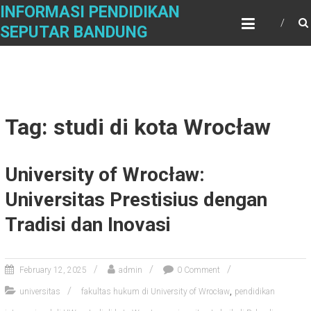
Skip
INFORMASI PENDIDIKAN
to
SEPUTAR BANDUNG
content
Tag: studi di kota Wrocław
University of Wrocław:
Universitas Prestisius dengan
Tradisi dan Inovasi
February 12, 2025
admin
0 Comment
,
universitas
fakultas hukum di University of Wrocław
pendidikan