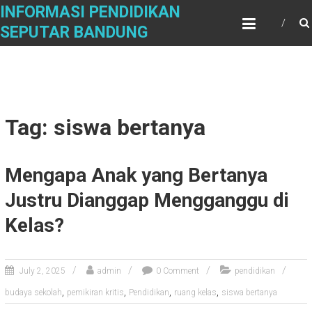
Skip
INFORMASI PENDIDIKAN
to
SEPUTAR BANDUNG
content
Tag: siswa bertanya
Mengapa Anak yang Bertanya
Justru Dianggap Mengganggu di
Kelas?
July 2, 2025
admin
0 Comment
pendidikan
,
,
,
,
budaya sekolah
pemikiran kritis
Pendidikan
ruang kelas
siswa bertanya