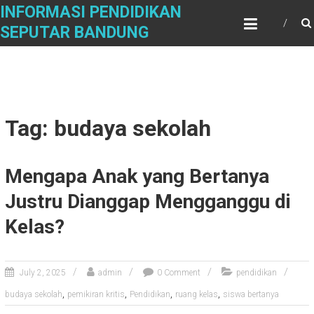
Skip
INFORMASI PENDIDIKAN
to
SEPUTAR BANDUNG
content
Tag: budaya sekolah
Mengapa Anak yang Bertanya
Justru Dianggap Mengganggu di
Kelas?
July 2, 2025
admin
0 Comment
pendidikan
,
,
,
,
budaya sekolah
pemikiran kritis
Pendidikan
ruang kelas
siswa bertanya