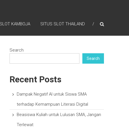
 SLOT KAMBOJA
SITUS SLOT THAILAND
Search
Search
Recent Posts
Dampak Negatif AI untuk Siswa SMA
terhadap Kemampuan Literasi Digital
Beasiswa Kuliah untuk Lulusan SMA, Jangan
Terlewat