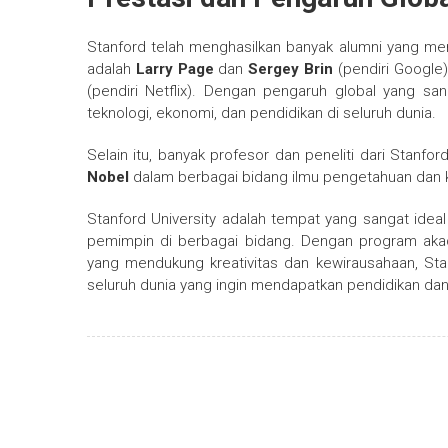
Stanford telah menghasilkan banyak alumni yang menj
adalah
Larry Page
dan
Sergey Brin
(pendiri Google
(pendiri Netflix). Dengan pengaruh global yang sa
teknologi, ekonomi, dan pendidikan di seluruh dunia.
Selain itu, banyak profesor dan peneliti dari Stanf
Nobel
dalam berbagai bidang ilmu pengetahuan dan 
Stanford University adalah tempat yang sangat idea
pemimpin di berbagai bidang. Dengan program aka
yang mendukung kreativitas dan kewirausahaan, Sta
seluruh dunia yang ingin mendapatkan pendidikan dan