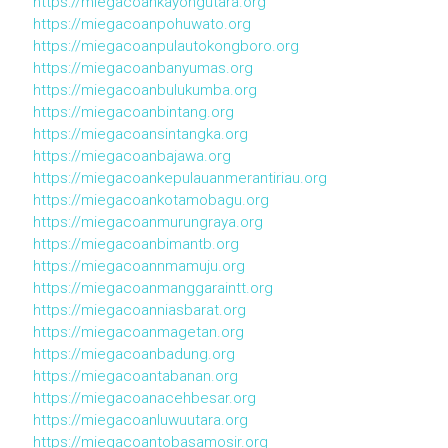
https://miegacoankayongutara.org
https://miegacoanpohuwato.org
https://miegacoanpulautokongboro.org
https://miegacoanbanyumas.org
https://miegacoanbulukumba.org
https://miegacoanbintang.org
https://miegacoansintangka.org
https://miegacoanbajawa.org
https://miegacoankepulauanmerantiriau.org
https://miegacoankotamobagu.org
https://miegacoanmurungraya.org
https://miegacoanbimantb.org
https://miegacoannmamuju.org
https://miegacoanmanggaraintt.org
https://miegacoanniasbarat.org
https://miegacoanmagetan.org
https://miegacoanbadung.org
https://miegacoantabanan.org
https://miegacoanacehbesar.org
https://miegacoanluwuutara.org
https://miegacoantobasamosir.org