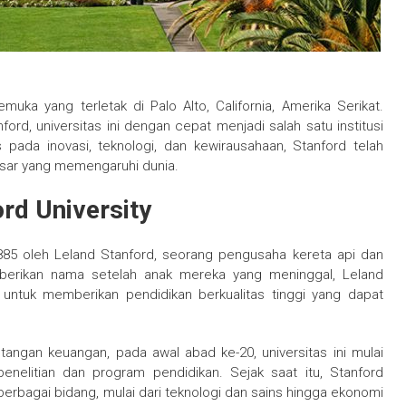
muka yang terletak di Palo Alto, California, Amerika Serikat.
ord, universitas ini dengan cepat menjadi salah satu institusi
 pada inovasi, teknologi, dan kewirausahaan, Stanford telah
esar yang memengaruhi dunia.
rd University
1885 oleh Leland Stanford, seorang pengusaha kereta api dan
 Diberikan nama setelah anak mereka yang meninggal, Leland
isi untuk memberikan pendidikan berkualitas tinggi yang dapat
angan keuangan, pada awal abad ke-20, universitas ini mulai
nelitian dan program pendidikan. Sejak saat itu, Stanford
erbagai bidang, mulai dari teknologi dan sains hingga ekonomi