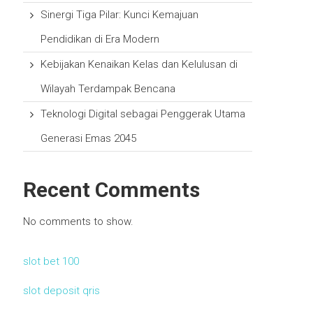
Sinergi Tiga Pilar: Kunci Kemajuan
Pendidikan di Era Modern
Kebijakan Kenaikan Kelas dan Kelulusan di
Wilayah Terdampak Bencana
Teknologi Digital sebagai Penggerak Utama
Generasi Emas 2045
Recent Comments
No comments to show.
slot bet 100
slot deposit qris