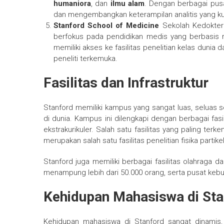
humaniora
, dan
ilmu alam
. Dengan berbagai pusat
dan mengembangkan keterampilan analitis yang ku
Stanford School of Medicine
Sekolah Kedokteran
berfokus pada pendidikan medis yang berbasis 
memiliki akses ke fasilitas penelitian kelas dun
peneliti terkemuka.
Fasilitas dan Infrastruktur
Stanford memiliki kampus yang sangat luas, seluas s
di dunia. Kampus ini dilengkapi dengan berbagai fasi
ekstrakurikuler. Salah satu fasilitas yang paling terk
merupakan salah satu fasilitas penelitian fisika partik
Stanford juga memiliki berbagai fasilitas olahraga d
menampung lebih dari 50.000 orang, serta pusat kebu
Kehidupan Mahasiswa di Sta
Kehidupan mahasiswa di Stanford sangat dinamis,