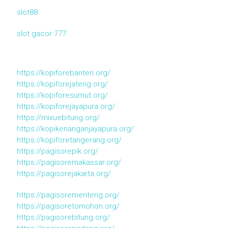
slot88
slot gacor 777
https://kopiforebanten.org/
https://kopiforejateng.org/
https://kopiforesumut.org/
https://kopiforejayapura.org/
https://mixuebitung.org/
https://kopikenanganjayapura.org/
https://kopiforetangerang.org/
https://pagisorepik.org/
https://pagisoremakassar.org/
https://pagisorejakarta.org/
https://pagisorementeng.org/
https://pagisoretomohon.org/
https://pagisorebitung.org/