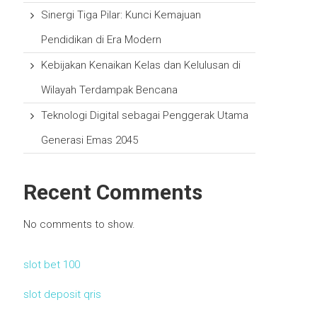
Sinergi Tiga Pilar: Kunci Kemajuan
Pendidikan di Era Modern
Kebijakan Kenaikan Kelas dan Kelulusan di
Wilayah Terdampak Bencana
Teknologi Digital sebagai Penggerak Utama
Generasi Emas 2045
Recent Comments
No comments to show.
slot bet 100
slot deposit qris