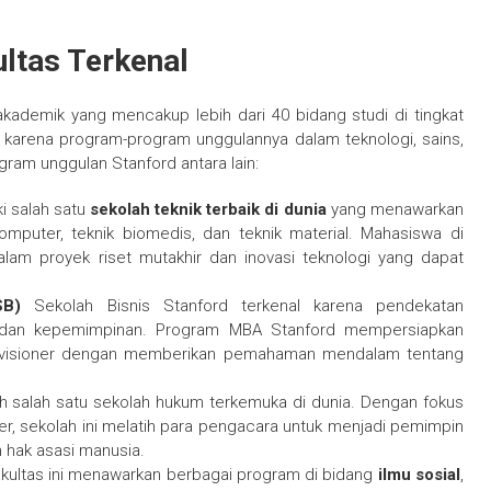
ltas Terkenal
kademik yang mencakup lebih dari 40 bidang studi di tingkat
as karena program-program unggulannya dalam teknologi, sains,
gram unggulan Stanford antara lain:
i salah satu
sekolah teknik terbaik di dunia
yang menawarkan
omputer, teknik biomedis, dan teknik material. Mahasiswa di
dalam proyek riset mutakhir dan inovasi teknologi yang dapat
SB)
Sekolah Bisnis Stanford terkenal karena pendekatan
n dan kepemimpinan. Program MBA Stanford mempersiapkan
g visioner dengan memberikan pemahaman mendalam tentang
 salah satu sekolah hukum terkemuka di dunia. Dengan fokus
ner, sekolah ini melatih para pengacara untuk menjadi pemimpin
n hak asasi manusia.
kultas ini menawarkan berbagai program di bidang
ilmu sosial
,