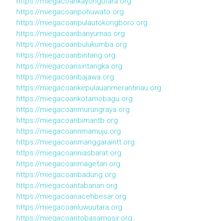
https://miegacoankayongutara.org
https://miegacoanpohuwato.org
https://miegacoanpulautokongboro.org
https://miegacoanbanyumas.org
https://miegacoanbulukumba.org
https://miegacoanbintang.org
https://miegacoansintangka.org
https://miegacoanbajawa.org
https://miegacoankepulauanmerantiriau.org
https://miegacoankotamobagu.org
https://miegacoanmurungraya.org
https://miegacoanbimantb.org
https://miegacoannmamuju.org
https://miegacoanmanggaraintt.org
https://miegacoanniasbarat.org
https://miegacoanmagetan.org
https://miegacoanbadung.org
https://miegacoantabanan.org
https://miegacoanacehbesar.org
https://miegacoanluwuutara.org
https://miegacoantobasamosir.org