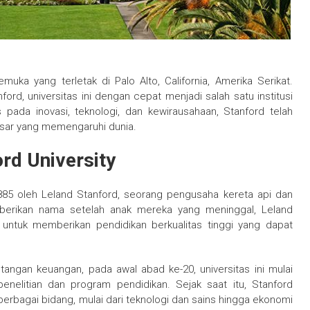
muka yang terletak di Palo Alto, California, Amerika Serikat.
ord, universitas ini dengan cepat menjadi salah satu institusi
 pada inovasi, teknologi, dan kewirausahaan, Stanford telah
esar yang memengaruhi dunia.
rd University
1885 oleh Leland Stanford, seorang pengusaha kereta api dan
 Diberikan nama setelah anak mereka yang meninggal, Leland
isi untuk memberikan pendidikan berkualitas tinggi yang dapat
angan keuangan, pada awal abad ke-20, universitas ini mulai
nelitian dan program pendidikan. Sejak saat itu, Stanford
erbagai bidang, mulai dari teknologi dan sains hingga ekonomi