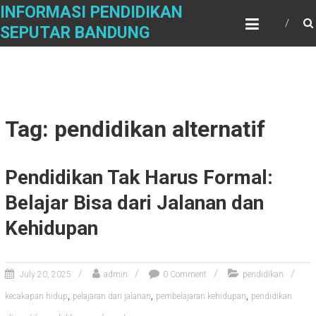
Skip
INFORMASI PENDIDIKAN
to
SEPUTAR BANDUNG
content
Tag: pendidikan alternatif
Pendidikan Tak Harus Formal:
Belajar Bisa dari Jalanan dan
Kehidupan
July 20, 2025
admin
0 Comment
pendidikan
,
,
,
kecakapan hidup
pelajaran dari jalanan
pembelajaran kehidupan
pendidikan