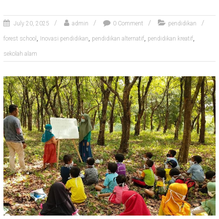
July 20, 2025
admin
0 Comment
pendidikan
,
,
,
,
forest school
Inovasi pendidikan
pendidikan alternatif
pendidikan kreatif
sekolah alam