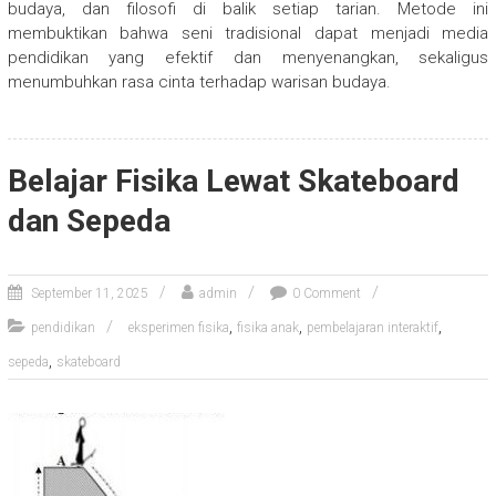
budaya, dan filosofi di balik setiap tarian. Metode ini
membuktikan bahwa seni tradisional dapat menjadi media
pendidikan yang efektif dan menyenangkan, sekaligus
menumbuhkan rasa cinta terhadap warisan budaya.
Belajar Fisika Lewat Skateboard
dan Sepeda
September 11, 2025
admin
0 Comment
,
,
,
pendidikan
eksperimen fisika
fisika anak
pembelajaran interaktif
,
sepeda
skateboard