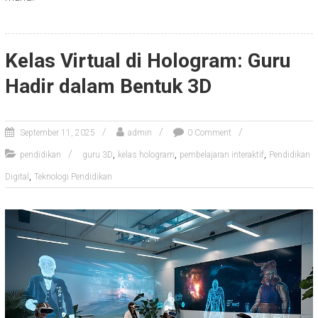
Kelas Virtual di Hologram: Guru
Hadir dalam Bentuk 3D
September 11, 2025
admin
0 Comment
,
,
,
pendidikan
guru 3D
kelas hologram
pembelajaran interaktif
Pendidikan
,
Digital
Teknologi Pendidikan