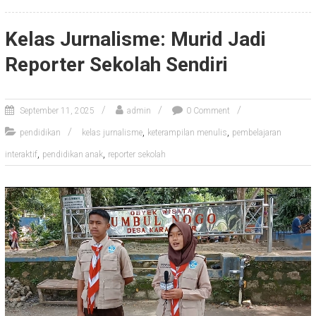
Kelas Jurnalisme: Murid Jadi
Reporter Sekolah Sendiri
September 11, 2025
admin
0 Comment
,
,
pendidikan
kelas jurnalisme
keterampilan menulis
pembelajaran
,
,
interaktif
pendidikan anak
reporter sekolah