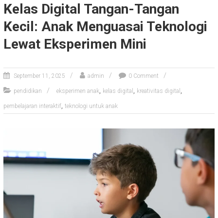
Kelas Digital Tangan-Tangan
Kecil: Anak Menguasai Teknologi
Lewat Eksperimen Mini
September 11, 2025
admin
0 Comment
,
,
,
pendidikan
eksperimen anak
kelas digital
kreativitas digital
,
pembelajaran interaktif
teknologi untuk anak