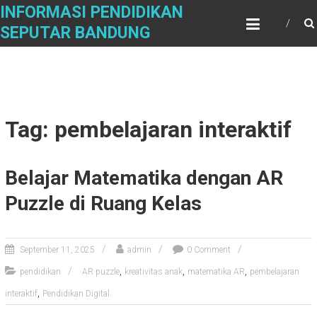
Skip
INFORMASI PENDIDIKAN
to
SEPUTAR BANDUNG
content
Tag: pembelajaran interaktif
Belajar Matematika dengan AR
Puzzle di Ruang Kelas
September 11, 2025
admin
0 Comment
,
,
,
pendidikan
AR puzzle
kreativitas anak
matematika AR
pembelajaran
,
interaktif
Pendidikan Digital