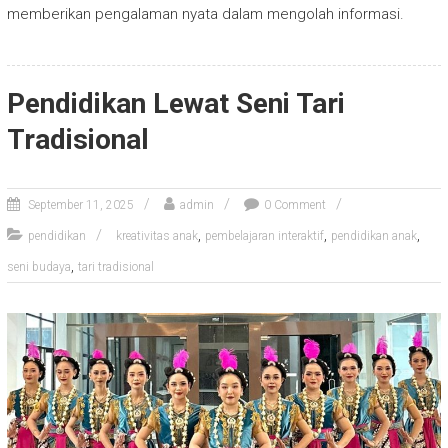
memberikan pengalaman nyata dalam mengolah informasi.
Pendidikan Lewat Seni Tari
Tradisional
September 11, 2025
admin
0 Comment
,
,
,
pendidikan
kreativitas anak
pembelajaran interaktif
pendidikan anak
,
seni budaya
tari tradisional