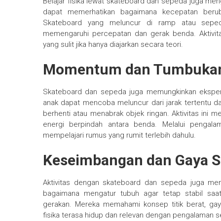
Belajar fisika lewat skateboard dan sepeda juga men
dapat memerhatikan bagaimana kecepatan beruba
Skateboard yang meluncur di ramp atau seped
memengaruhi percepatan dan gerak benda. Aktivita
yang sulit jika hanya diajarkan secara teori.
Momentum dan Tumbuka
Skateboard dan sepeda juga memungkinkan ekspe
anak dapat mencoba meluncur dari jarak tertentu 
berhenti atau menabrak objek ringan. Aktivitas in
energi berpindah antara benda. Melalui pengalam
mempelajari rumus yang rumit terlebih dahulu.
Keseimbangan dan Gaya 
Aktivitas dengan skateboard dan sepeda juga me
bagaimana mengatur tubuh agar tetap stabil saa
gerakan. Mereka memahami konsep titik berat, gay
fisika terasa hidup dan relevan dengan pengalaman se