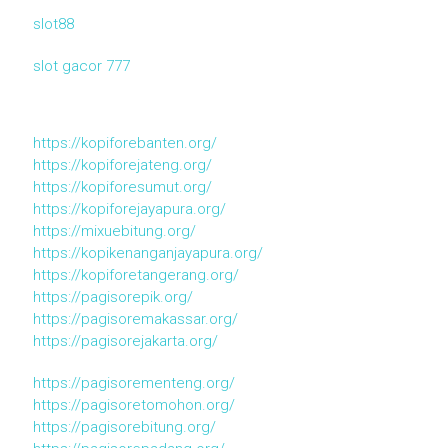
slot88
slot gacor 777
https://kopiforebanten.org/
https://kopiforejateng.org/
https://kopiforesumut.org/
https://kopiforejayapura.org/
https://mixuebitung.org/
https://kopikenanganjayapura.org/
https://kopiforetangerang.org/
https://pagisorepik.org/
https://pagisoremakassar.org/
https://pagisorejakarta.org/
https://pagisorementeng.org/
https://pagisoretomohon.org/
https://pagisorebitung.org/