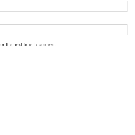
for the next time I comment.