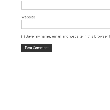
Website
Save my name, email, and website in this browser 