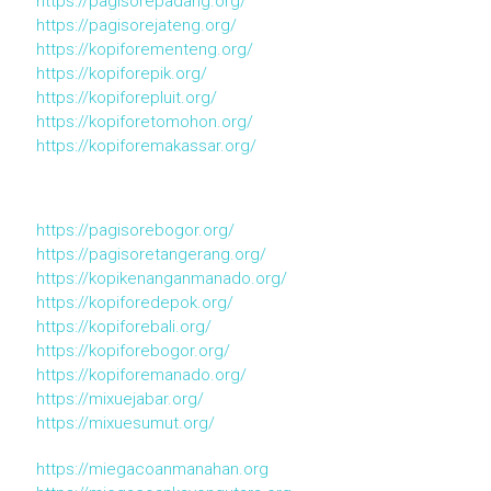
https://pagisorepadang.org/
https://pagisorejateng.org/
https://kopiforementeng.org/
https://kopiforepik.org/
https://kopiforepluit.org/
https://kopiforetomohon.org/
https://kopiforemakassar.org/
https://pagisorebogor.org/
https://pagisoretangerang.org/
https://kopikenanganmanado.org/
https://kopiforedepok.org/
https://kopiforebali.org/
https://kopiforebogor.org/
https://kopiforemanado.org/
https://mixuejabar.org/
https://mixuesumut.org/
https://miegacoanmanahan.org