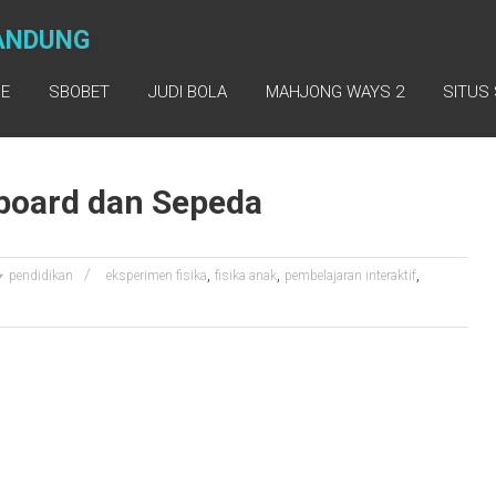
BANDUNG
E
SBOBET
JUDI BOLA
MAHJONG WAYS 2
SITUS
eboard dan Sepeda
,
,
,
pendidikan
eksperimen fisika
fisika anak
pembelajaran interaktif