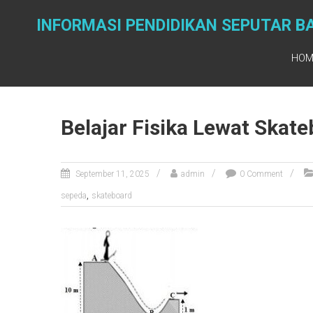
Skip
to
INFORMASI PENDIDIKAN SEPUTAR 
content
HOM
Belajar Fisika Lewat Skat
September 11, 2025
admin
0 Comment
,
sepeda
skateboard