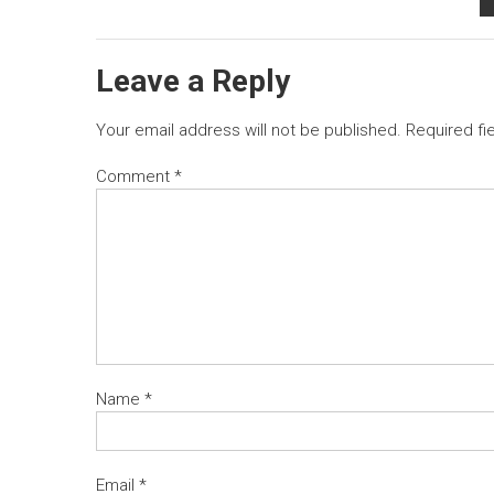
Leave a Reply
Your email address will not be published.
Required fi
Comment
*
Name
*
Email
*