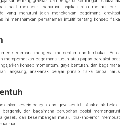
gajarkan tentang gravitasi dan pengaruh kemiringan. Anak-anak
h saat meluncur menuruni tanjakan atau menaiki bukit.
a yang menuruni jalan menekankan bagaimana gravitasi
s ini menanamkan pemahaman intuitif tentang konsep fisika
n
rimen sederhana mengenai momentum dan tumbukan. Anak-
dan memperhatikan bagaimana tubuh atau papan bereaksi saat
i mengajarkan konsep momentum, gaya benturan, dan bagaimana
an langsung, anak-anak belajar prinsip fisika tanpa harus
Sentuh
nekankan keseimbangan dan gaya sentuh. Anak-anak belajar
t bergerak, dan bagaimana perubahan posisi memengaruhi
a gesek, dan keseimbangan melalui trial-and-error, membuat
hari-hari.