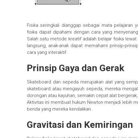
Fisika seringkali dianggap sebagai mata pelajaran
fisika dapat dipahami dengan cara yang menyenangkan
Salah satu metode kreatif adalah belajar fisika le
langsung, anak-anak dapat memahami prinsip-prinsi
cara yang interaktif.
Prinsip Gaya dan Gerak
Skateboard dan sepeda merupakan alat yang sem
skateboard atau mengayuh sepeda, mereka mengala
dorongan atau kayuhan, semakin cepat alat bergera
Aktivitas ini membuat hukum Newton menjadi lebih m
benda yang mereka kendalikan.
Gravitasi dan Kemiringan