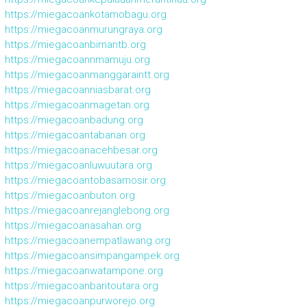
https://miegacoankotamobagu.org
https://miegacoanmurungraya.org
https://miegacoanbimantb.org
https://miegacoannmamuju.org
https://miegacoanmanggaraintt.org
https://miegacoanniasbarat.org
https://miegacoanmagetan.org
https://miegacoanbadung.org
https://miegacoantabanan.org
https://miegacoanacehbesar.org
https://miegacoanluwuutara.org
https://miegacoantobasamosir.org
https://miegacoanbuton.org
https://miegacoanrejanglebong.org
https://miegacoanasahan.org
https://miegacoanempatlawang.org
https://miegacoansimpangampek.org
https://miegacoanwatampone.org
https://miegacoanbaritoutara.org
https://miegacoanpurworejo.org