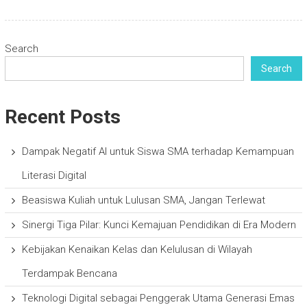
Search
Search
Recent Posts
Dampak Negatif AI untuk Siswa SMA terhadap Kemampuan
Literasi Digital
Beasiswa Kuliah untuk Lulusan SMA, Jangan Terlewat
Sinergi Tiga Pilar: Kunci Kemajuan Pendidikan di Era Modern
Kebijakan Kenaikan Kelas dan Kelulusan di Wilayah
Terdampak Bencana
Teknologi Digital sebagai Penggerak Utama Generasi Emas