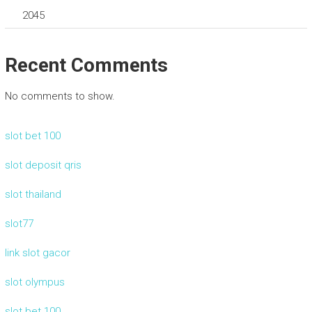
2045
Recent Comments
No comments to show.
slot bet 100
slot deposit qris
slot thailand
slot77
link slot gacor
slot olympus
slot bet 100