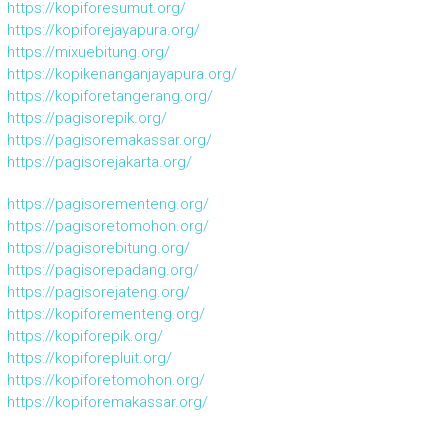
https://kopiforesumut.org/
https://kopiforejayapura.org/
https://mixuebitung.org/
https://kopikenanganjayapura.org/
https://kopiforetangerang.org/
https://pagisorepik.org/
https://pagisoremakassar.org/
https://pagisorejakarta.org/
https://pagisorementeng.org/
https://pagisoretomohon.org/
https://pagisorebitung.org/
https://pagisorepadang.org/
https://pagisorejateng.org/
https://kopiforementeng.org/
https://kopiforepik.org/
https://kopiforepluit.org/
https://kopiforetomohon.org/
https://kopiforemakassar.org/