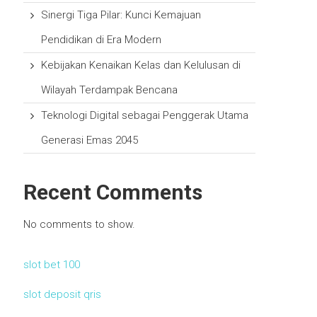
Sinergi Tiga Pilar: Kunci Kemajuan
Pendidikan di Era Modern
Kebijakan Kenaikan Kelas dan Kelulusan di
Wilayah Terdampak Bencana
Teknologi Digital sebagai Penggerak Utama
Generasi Emas 2045
Recent Comments
No comments to show.
slot bet 100
slot deposit qris