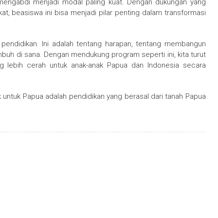
mengabdi menjadi modal paling kuat. Dengan dukungan yang
t, beasiswa ini bisa menjadi pilar penting dalam transformasi
pendidikan. Ini adalah tentang harapan, tentang membangun
mbuh di sana. Dengan mendukung program seperti ini, kita turut
 lebih cerah untuk anak-anak Papua dan Indonesia secara
 untuk Papua adalah pendidikan yang berasal dari tanah Papua