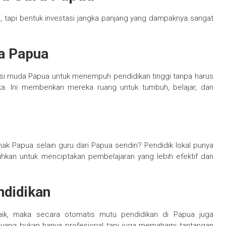
is, tapi bentuk investasi jangka panjang yang dampaknya sangat
a Papua
si muda Papua untuk menempuh pendidikan tinggi tanpa harus
a. Ini memberikan mereka ruang untuk tumbuh, belajar, dan
ak Papua selain guru dari Papua sendiri? Pendidik lokal punya
tuhkan untuk menciptakan pembelajaran yang lebih efektif dan
ndidikan
aik, maka secara otomatis mutu pendidikan di Papua juga
 yang bukan hanya profesional tapi juga memahami tantangan