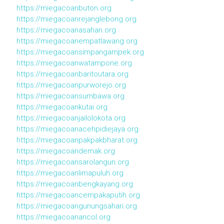
https://miegacoanbuton.org
https://miegacoanrejanglebong.org
https://miegacoanasahan.org
https://miegacoanempatlawang.org
https://miegacoansimpangampek.org
https://miegacoanwatampone.org
https://miegacoanbaritoutara.org
https://miegacoanpurworejo.org
https://miegacoansumbawa.org
https://miegacoankutai.org
https://miegacoanjailolokota.org
https://miegacoanacehpidiejaya.org
https://miegacoanpakpakbharat.org
https://miegacoandemak.org
https://miegacoansarolangun.org
https://miegacoanlimapuluh.org
https://miegacoanbengkayang.org
https://miegacoancempakaputih.org
https://miegacoangunungsahari.org
https://miegacoanancol.org