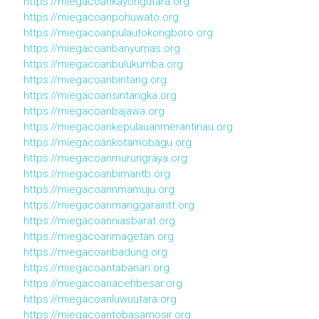
https://miegacoankayongutara.org
https://miegacoanpohuwato.org
https://miegacoanpulautokongboro.org
https://miegacoanbanyumas.org
https://miegacoanbulukumba.org
https://miegacoanbintang.org
https://miegacoansintangka.org
https://miegacoanbajawa.org
https://miegacoankepulauanmerantiriau.org
https://miegacoankotamobagu.org
https://miegacoanmurungraya.org
https://miegacoanbimantb.org
https://miegacoannmamuju.org
https://miegacoanmanggaraintt.org
https://miegacoanniasbarat.org
https://miegacoanmagetan.org
https://miegacoanbadung.org
https://miegacoantabanan.org
https://miegacoanacehbesar.org
https://miegacoanluwuutara.org
https://miegacoantobasamosir.org