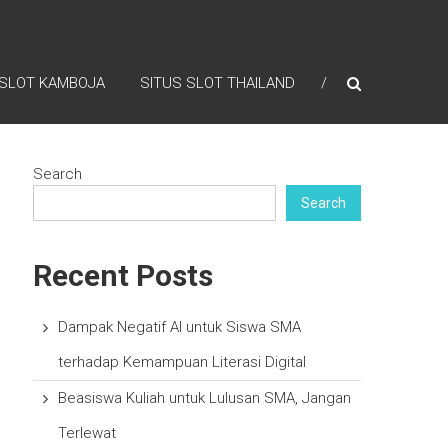
 SLOT KAMBOJA
SITUS SLOT THAILAND
Search
Search
Recent Posts
Dampak Negatif AI untuk Siswa SMA
terhadap Kemampuan Literasi Digital
Beasiswa Kuliah untuk Lulusan SMA, Jangan
Terlewat