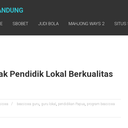
BANDUNG
E
SBOBET
JUDI BOLA
MAHJONG WAYS 2
SITUS
k Pendidik Lokal Berkualitas
,
,
,
siswa
beasiswa guru
guru lokal
pendidikan Papua
program beasiswa