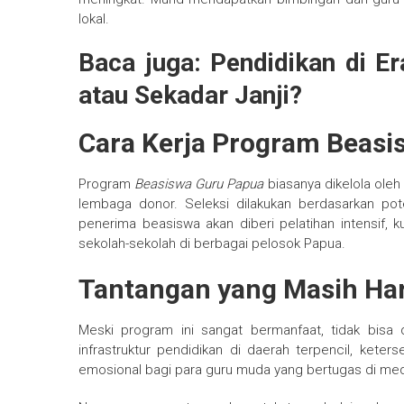
lokal.
Baca juga:
Pendidikan di E
atau Sekadar Janji?
Cara Kerja Program Beasi
Program
Beasiswa Guru Papua
biasanya dikelola oleh
lembaga donor. Seleksi dilakukan berdasarkan pot
penerima beasiswa akan diberi pelatihan intensif, 
sekolah-sekolah di berbagai pelosok Papua.
Tantangan yang Masih Har
Meski program ini sangat bermanfaat, tidak bisa 
infrastruktur pendidikan di daerah terpencil, ket
emosional bagi para guru muda yang bertugas di meda