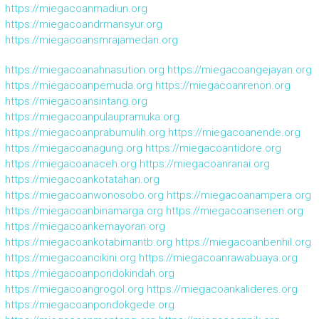
https://miegacoanmadiun.org
https://miegacoandrmansyur.org
https://miegacoansmrajamedan.org
https://miegacoanahnasution.org
https://miegacoangejayan.org
https://miegacoanpemuda.org
https://miegacoanrenon.org
https://miegacoansintang.org
https://miegacoanpulaupramuka.org
https://miegacoanprabumulih.org
https://miegacoanende.org
https://miegacoanagung.org
https://miegacoantidore.org
https://miegacoanaceh.org
https://miegacoanranai.org
https://miegacoankotatahan.org
https://miegacoanwonosobo.org
https://miegacoanampera.org
https://miegacoanbinamarga.org
https://miegacoansenen.org
https://miegacoankemayoran.org
https://miegacoankotabimantb.org
https://miegacoanbenhil.org
https://miegacoancikini.org
https://miegacoanrawabuaya.org
https://miegacoanpondokindah.org
https://miegacoangrogol.org
https://miegacoankalideres.org
https://miegacoanpondokgede.org