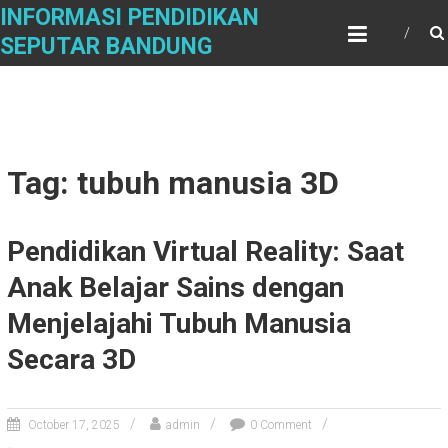
Skip
INFORMASI PENDIDIKAN
to
SEPUTAR BANDUNG
content
Tag: tubuh manusia 3D
Pendidikan Virtual Reality: Saat
Anak Belajar Sains dengan
Menjelajahi Tubuh Manusia
Secara 3D
October 17, 2025
admin
0 Comment