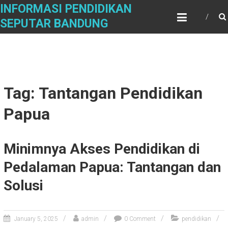
Skip
INFORMASI PENDIDIKAN
to
SEPUTAR BANDUNG
content
Tag: Tantangan Pendidikan
Papua
Minimnya Akses Pendidikan di
Pedalaman Papua: Tantangan dan
Solusi
January 5, 2025
admin
0 Comment
pendidikan