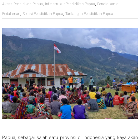
,
,
Akses Pendidikan Papua
Infrastrukur Pendidikan Papua
Pendidikan di
,
,
Pedalaman
Solusi Pendidikan Papua
Tantangan Pendidikan Papua
Papua, sebagai salah satu provinsi di Indonesia yang kaya akan