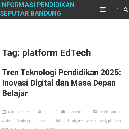
Skip
INFORMASI PENDIDIKAN
to
SEPUTAR BANDUNG
content
Tag: platform EdTech
Tren Teknologi Pendidikan 2025:
Inovasi Digital dan Masa Depan
Belajar
May 27, 2025
admin
0 Comment
pendidikan
,
,
,
AI dalam Pembelajaran
inovasi digital di sekolah
metaverse edukasi
platform