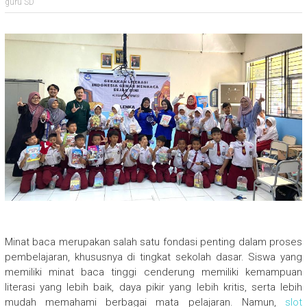
guru SD
Minat baca merupakan salah satu fondasi penting dalam proses
pembelajaran, khususnya di tingkat sekolah dasar. Siswa yang
memiliki minat baca tinggi cenderung memiliki kemampuan
literasi yang lebih baik, daya pikir yang lebih kritis, serta lebih
mudah memahami berbagai mata pelajaran. Namun,
slot