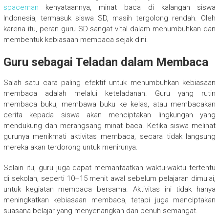
spaceman
kenyataannya, minat baca di kalangan siswa
Indonesia, termasuk siswa SD, masih tergolong rendah. Oleh
karena itu, peran guru SD sangat vital dalam menumbuhkan dan
membentuk kebiasaan membaca sejak dini.
Guru sebagai Teladan dalam Membaca
Salah satu cara paling efektif untuk menumbuhkan kebiasaan
membaca adalah melalui keteladanan. Guru yang rutin
membaca buku, membawa buku ke kelas, atau membacakan
cerita kepada siswa akan menciptakan lingkungan yang
mendukung dan merangsang minat baca. Ketika siswa melihat
gurunya menikmati aktivitas membaca, secara tidak langsung
mereka akan terdorong untuk menirunya.
Selain itu, guru juga dapat memanfaatkan waktu-waktu tertentu
di sekolah, seperti 10–15 menit awal sebelum pelajaran dimulai,
untuk kegiatan membaca bersama. Aktivitas ini tidak hanya
meningkatkan kebiasaan membaca, tetapi juga menciptakan
suasana belajar yang menyenangkan dan penuh semangat.