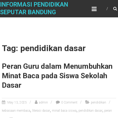
Skip
INFORMASI PENDIDIKAN
to
SEPUTAR BANDUNG
content
Tag: pendidikan dasar
Peran Guru dalam Menumbuhkan
Minat Baca pada Siswa Sekolah
Dasar
May 13, 2025
admin
0 Comment
pendidikan
,
,
,
,
kebiasaan membaca
literasi dasar
minat baca siswa
pendidikan dasar
peran