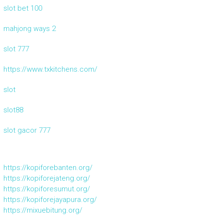
slot bet 100
mahjong ways 2
slot 777
https://www.txkitchens.com/
slot
slot88
slot gacor 777
https://kopiforebanten.org/
https://kopiforejateng.org/
https://kopiforesumut.org/
https://kopiforejayapura.org/
https://mixuebitung.org/