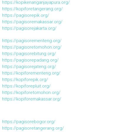
https://kopikenanganjayapura.org/
https://kopiforetangerang.org/
https://pagisorepik.org/
https://pagisoremakassar.org/
https://pagisorejakarta.org/
https://pagisorementeng.org/
https://pagisoretomohon.org/
https://pagisorebitung.org/
https://pagisorepadang.org/
https://pagisorejateng.org/
https://kopiforementeng.org/
https://kopiforepik.org/
https://kopiforepluit.org/
https://kopiforetomohon.org/
https://kopiforemakassar.org/
https://pagisorebogor.org/
https://pagisoretangerang.org/