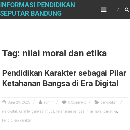
Skip
INFORMASI PENDIDIKAN
to
SEPUTAR BANDUNG
content
Tag: nilai moral dan etika
Pendidikan Karakter sebagai Pilar
Ketahanan Bangsa di Era Digital
June 29, 2025
admin
0 Comment
pendidikan
,
,
,
,
era digital
karakter generasi muda
ketahanan bangsa
nilai moral dan etika
Pendidikan karakter