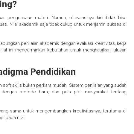
ing?
sar penguasaan materi. Namun, relevansinya kini tidak bisa
 luas. Nilai akademik saja tidak cukup untuk menjamin sukses di
bungkan penilaian akademik dengan evaluasi kreativitas, kerja
l ini mencerminkan kebutuhan untuk menghasilkan lulusan
adigma Pendidikan
an soft skills bukan perkara mudah. Sistem penilaian yang sudah
tih dengan metode baru, dan pola pikir masyarakat tentang
 yang sama untuk mengembangkan kreativitasnya, terutama di
i pada nilai.