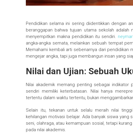
Pendidikan selama ini sering diidentikkan dengan ang
beranggapan bahwa tujuan utama sekolah adalah m
menyempitkan makna pendidikan itu sendiri.
neymar8
angka-angka semata, melainkan sebuah tempat pemb
Memahami kembali arti sebenarnya dari pendidikan me
mengejar angka, tapi juga membangun insan yang si
Nilai dan Ujian: Sebuah U
Nilai akademik memang penting sebagai indikator p
sendiri memiliki keterbatasan. Nilai hanya mere
tertentu dalam waktu tertentu, bukan menggambarka
Selain itu, tekanan untuk selalu meraih nilai ti
kehilangan motivasi belajar. Ada banyak siswa yang 
seni, olahraga, atau kemampuan sosial, tetapi kuran
pada nilai akademis.