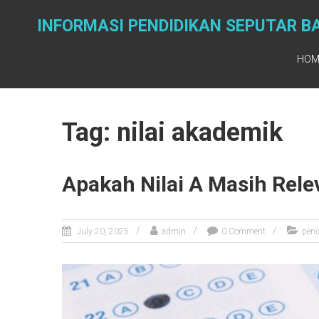
Skip
to
INFORMASI PENDIDIKAN SEPUTAR 
content
HOM
Tag: nilai akademik
Apakah Nilai A Masih Relev
July 20, 2025
admin
0 Comment
pend