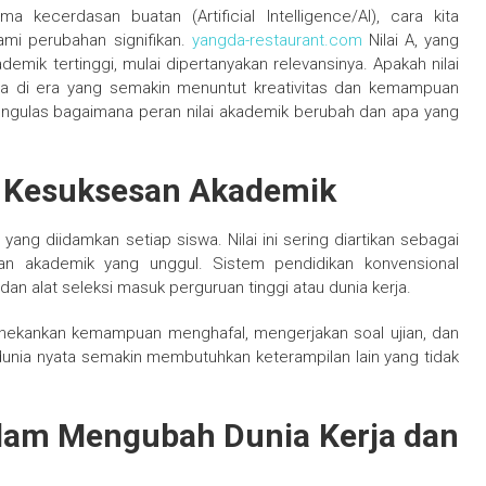
 kecerdasan buatan (Artificial Intelligence/AI), cara kita
mi perubahan signifikan.
yangda-restaurant.com
Nilai A, yang
emik tertinggi, mulai dipertanyakan relevansinya. Apakah nilai
wa di era yang semakin menuntut kreativitas dan kemampuan
mengulas bagaimana peran nilai akademik berubah dan apa yang
al Kesuksesan Akademik
yang diidamkan setiap siswa. Nilai ini sering diartikan sebagai
n akademik yang unggul. Sistem pendidikan konvensional
an alat seleksi masuk perguruan tinggi atau dunia kerja.
menekankan kemampuan menghafal, mengerjakan soal ujian, dan
 dunia nyata semakin membutuhkan keterampilan lain yang tidak
alam Mengubah Dunia Kerja dan