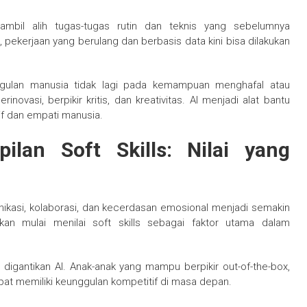
mbil alih tugas-tugas rutin dan teknis yang sebelumnya
ekerjaan yang berulang dan berbasis data kini bisa dilakukan
gulan manusia tidak lagi pada kemampuan menghafal atau
vasi, berpikir kritis, dan kreativitas. AI menjadi alat bantu
f dan empati manusia.
pilan Soft Skills: Nilai yang
nikasi, kolaborasi, dan kecerdasan emosional menjadi semakin
ikan mulai menilai soft skills sebagai faktor utama dalam
 digantikan AI. Anak-anak yang mampu berpikir out-of-the-box,
at memiliki keunggulan kompetitif di masa depan.