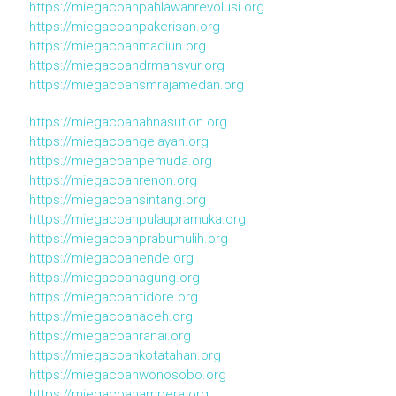
https://miegacoanpahlawanrevolusi.org
https://miegacoanpakerisan.org
https://miegacoanmadiun.org
https://miegacoandrmansyur.org
https://miegacoansmrajamedan.org
https://miegacoanahnasution.org
https://miegacoangejayan.org
https://miegacoanpemuda.org
https://miegacoanrenon.org
https://miegacoansintang.org
https://miegacoanpulaupramuka.org
https://miegacoanprabumulih.org
https://miegacoanende.org
https://miegacoanagung.org
https://miegacoantidore.org
https://miegacoanaceh.org
https://miegacoanranai.org
https://miegacoankotatahan.org
https://miegacoanwonosobo.org
https://miegacoanampera.org