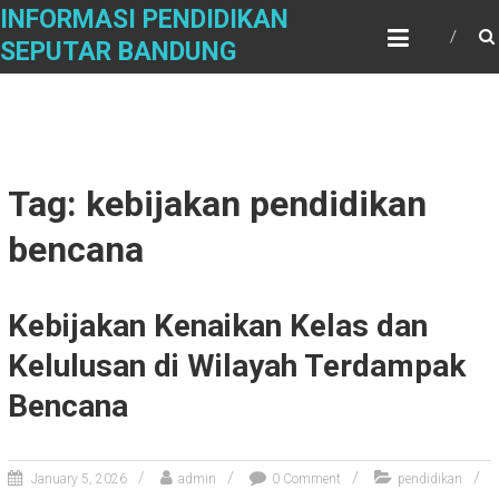
Skip
INFORMASI PENDIDIKAN
to
SEPUTAR BANDUNG
content
Tag: kebijakan pendidikan
bencana
Kebijakan Kenaikan Kelas dan
Kelulusan di Wilayah Terdampak
Bencana
January 5, 2026
admin
0 Comment
pendidikan