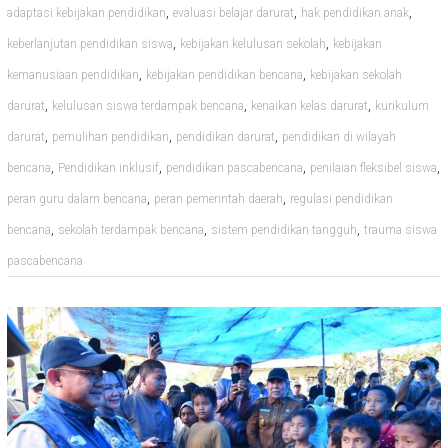
,
,
,
adaptasi kebijakan pendidikan
evaluasi belajar darurat
hak pendidikan anak
,
,
keberlanjutan pendidikan siswa
kebijakan kelulusan sekolah
kebijakan
,
,
kemanusiaan pendidikan
kebijakan pendidikan bencana
kebijakan sekolah
,
,
,
darurat
kelulusan siswa terdampak bencana
kenaikan kelas darurat
kurikulum
,
,
,
darurat
pemulihan pendidikan
pendidikan darurat
pendidikan di wilayah
,
,
,
,
bencana
Pendidikan inklusif
pendidikan pascabencana
penilaian fleksibel siswa
,
,
peran guru dalam bencana
peran pemerintah daerah
regulasi pendidikan
,
,
,
bencana
sekolah terdampak bencana
sistem pendidikan tangguh
trauma siswa
pascabencana