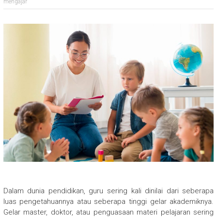
mengajar
Dalam dunia pendidikan, guru sering kali dinilai dari seberapa
luas pengetahuannya atau seberapa tinggi gelar akademiknya.
Gelar master, doktor, atau penguasaan materi pelajaran sering