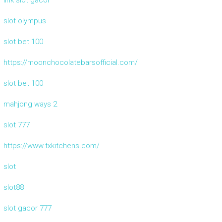
slot olympus
slot bet 100
https://moonchocolatebarsofficial.com/
slot bet 100
mahjong ways 2
slot 777
https://www.txkitchens.com/
slot
slot88
slot gacor 777