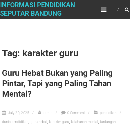
Skip
INFORMASI PENDIDIKAN
to
SEPUTAR BANDUNG
content
Tag: karakter guru
Guru Hebat Bukan yang Paling
Pintar, Tapi yang Paling Tahan
Mental?
July 20, 2025
admin
0 Comment
pendidikan
,
,
,
,
dunia pendidikan
guru hebat
karakter guru
ketahanan mental
tantangan