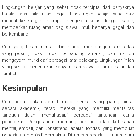
Lingkungan belajar yang sehat tidak tercipta dari banyaknya
hafalan atau nilai ujian tinggi. Lingkungan belajar yang baik
muncul ketika guru mampu mengelola kelas dengan sabar,
memberikan ruang aman bagi siswa untuk bertanya, gagal, dan
berkembang.
Guru yang tahan mental lebih mudah membangun iklim kelas
yang positif, tidak mudah terpancing amarah, dan mampu
mengayomi murid dari berbagai latar belakang. Lingkungan inilah
yang sering menentukan kenyamanan siswa dalam belajar dan
tumbuh.
Kesimpulan
Guru hebat bukan semata-mata mereka yang paling pintar
secara akademik, tetapi mereka yang memiliki mentalitas
tangguh dalam menghadapi berbagai tantangan dunia
pendidikan. Pengetahuan memang penting, tetapi ketahanan
mental, empati, dan konsistensi adalah fondasi yang membuat
pengajaran menjadi bermakna. Di tengah segala tuntutan, guru