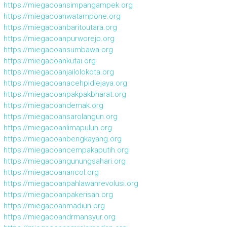
https://miegacoansimpangampek.org
https://miegacoanwatampone.org
https://miegacoanbaritoutara.org
https://miegacoanpurworejo.org
https://miegacoansumbawa.org
https://miegacoankutai.org
https://miegacoanjailolokota.org
https://miegacoanacehpidiejaya.org
https://miegacoanpakpakbharat.org
https://miegacoandemak.org
https://miegacoansarolangun.org
https://miegacoanlimapuluh.org
https://miegacoanbengkayang.org
https://miegacoancempakaputih.org
https://miegacoangunungsahari.org
https://miegacoanancol.org
https://miegacoanpahlawanrevolusi.org
https://miegacoanpakerisan.org
https://miegacoanmadiun.org
https://miegacoandrmansyur.org