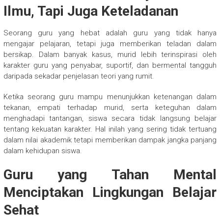
Ilmu, Tapi Juga Keteladanan
Seorang guru yang hebat adalah guru yang tidak hanya
mengajar pelajaran, tetapi juga memberikan teladan dalam
bersikap. Dalam banyak kasus, murid lebih terinspirasi oleh
karakter guru yang penyabar, suportif, dan bermental tangguh
daripada sekadar penjelasan teori yang rumit.
Ketika seorang guru mampu menunjukkan ketenangan dalam
tekanan, empati terhadap murid, serta keteguhan dalam
menghadapi tantangan, siswa secara tidak langsung belajar
tentang kekuatan karakter. Hal inilah yang sering tidak tertuang
dalam nilai akademik tetapi memberikan dampak jangka panjang
dalam kehidupan siswa.
Guru yang Tahan Mental
Menciptakan Lingkungan Belajar
Sehat