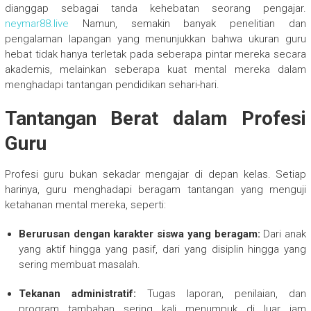
dianggap sebagai tanda kehebatan seorang pengajar.
neymar88.live
Namun, semakin banyak penelitian dan
pengalaman lapangan yang menunjukkan bahwa ukuran guru
hebat tidak hanya terletak pada seberapa pintar mereka secara
akademis, melainkan seberapa kuat mental mereka dalam
menghadapi tantangan pendidikan sehari-hari.
Tantangan Berat dalam Profesi
Guru
Profesi guru bukan sekadar mengajar di depan kelas. Setiap
harinya, guru menghadapi beragam tantangan yang menguji
ketahanan mental mereka, seperti:
Berurusan dengan karakter siswa yang beragam:
Dari anak
yang aktif hingga yang pasif, dari yang disiplin hingga yang
sering membuat masalah.
Tekanan administratif:
Tugas laporan, penilaian, dan
program tambahan sering kali menumpuk di luar jam