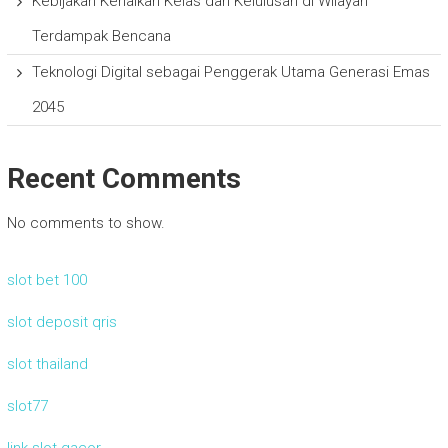
Kebijakan Kenaikan Kelas dan Kelulusan di Wilayah
Terdampak Bencana
Teknologi Digital sebagai Penggerak Utama Generasi Emas
2045
Recent Comments
No comments to show.
slot bet 100
slot deposit qris
slot thailand
slot77
link slot gacor