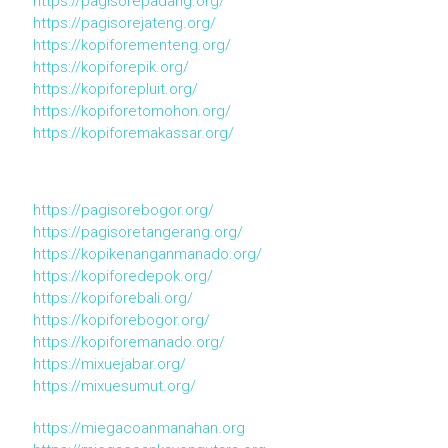
https://pagisorepadang.org/
https://pagisorejateng.org/
https://kopiforementeng.org/
https://kopiforepik.org/
https://kopiforepluit.org/
https://kopiforetomohon.org/
https://kopiforemakassar.org/
https://pagisorebogor.org/
https://pagisoretangerang.org/
https://kopikenanganmanado.org/
https://kopiforedepok.org/
https://kopiforebali.org/
https://kopiforebogor.org/
https://kopiforemanado.org/
https://mixuejabar.org/
https://mixuesumut.org/
https://miegacoanmanahan.org