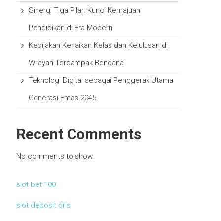
Sinergi Tiga Pilar: Kunci Kemajuan
Pendidikan di Era Modern
Kebijakan Kenaikan Kelas dan Kelulusan di
Wilayah Terdampak Bencana
Teknologi Digital sebagai Penggerak Utama
Generasi Emas 2045
Recent Comments
No comments to show.
slot bet 100
slot deposit qris