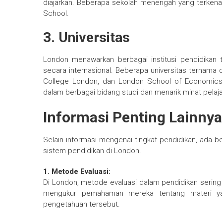
diajarkan. Beberapa sekolah menengah yang terkena
School.
3. Universitas
London menawarkan berbagai institusi pendidikan ti
secara internasional. Beberapa universitas ternama d
College London, dan London School of Economics (LS
dalam berbagai bidang studi dan menarik minat pelajar
Informasi Penting Lainnya
Selain informasi mengenai tingkat pendidikan, ada be
sistem pendidikan di London.
1. Metode Evaluasi:
Di London, metode evaluasi dalam pendidikan sering ka
mengukur pemahaman mereka tentang materi y
pengetahuan tersebut.