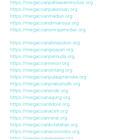
https://miegacoanpahlawanrevolusi.org
https://miegacoanpakerisan.org
https://miegacoanmadiun.org
https://miegacoandrmansyur.org
https://miegacoansmrajamedan.org
https://miegacoanahnasution.org
https://miegacoangejayan.org
https://miegacoanpemuda.org
https://miegacoanrenon.org
https://miegacoansintang.org
https://miegacoanpulaupramuka.org
https://miegacoanprabumulih.org
https://miegacoanende.org
https://miegacoanagung.org
https://miegacoantidore.org
https://miegacoanaceh.org
https://miegacoanranai.org
https://miegacoankotatahan.org
https://miegacoanwonosobo.org
https://miegacoanampera.org