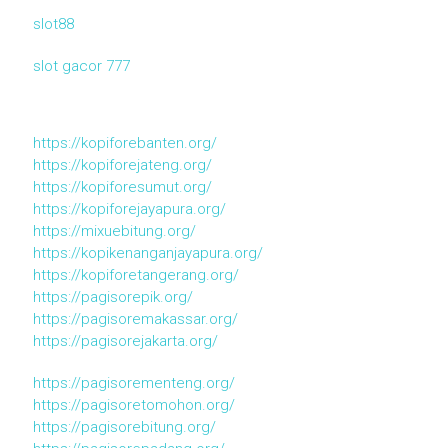
slot88
slot gacor 777
https://kopiforebanten.org/
https://kopiforejateng.org/
https://kopiforesumut.org/
https://kopiforejayapura.org/
https://mixuebitung.org/
https://kopikenanganjayapura.org/
https://kopiforetangerang.org/
https://pagisorepik.org/
https://pagisoremakassar.org/
https://pagisorejakarta.org/
https://pagisorementeng.org/
https://pagisoretomohon.org/
https://pagisorebitung.org/