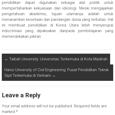
pendidikan dapat digunakan sebagai alat politik untuk
mempertahankan kekuasaan dan ideologi. Meski mengajarkan
pengetahuan akademis, tujuan utamanya adalah untuk
menanamkan kesetiaan dan pandangan dunia yang terbatas. Hal
ini membuat pendidikan di Korea Utara lebih menyerupai
indoctrinasi yang dipaksakan daripada pembelajaran yang
memerdekakan pikiran.
←
Taibah University: Universitas Terkemuka di Kota Madinah
Hanoi University of Civil Engineering: Pusat Pendidikan Teknik
Sipil Terkemuka di Vietnam
→
Leave a Reply
Your email address will not be published.
Required fields are
marked
*