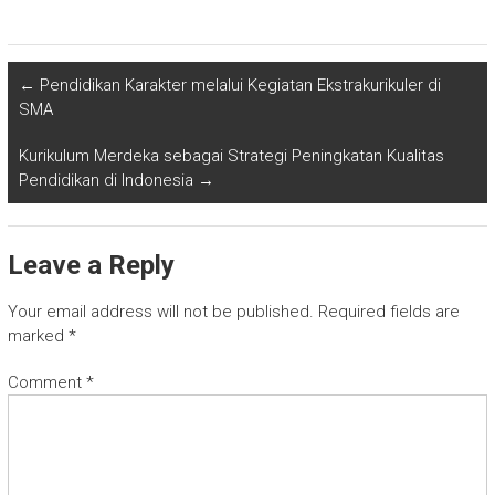
←
Pendidikan Karakter melalui Kegiatan Ekstrakurikuler di
SMA
Kurikulum Merdeka sebagai Strategi Peningkatan Kualitas
Pendidikan di Indonesia
→
Leave a Reply
Your email address will not be published.
Required fields are
marked
*
Comment
*