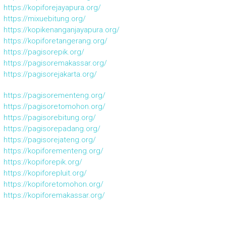
https://kopiforejayapura.org/
https://mixuebitung.org/
https://kopikenanganjayapura.org/
https://kopiforetangerang.org/
https://pagisorepik.org/
https://pagisoremakassar.org/
https://pagisorejakarta.org/
https://pagisorementeng.org/
https://pagisoretomohon.org/
https://pagisorebitung.org/
https://pagisorepadang.org/
https://pagisorejateng.org/
https://kopiforementeng.org/
https://kopiforepik.org/
https://kopiforepluit.org/
https://kopiforetomohon.org/
https://kopiforemakassar.org/