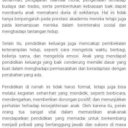
sehari-hari, pengajaran nilai-nilai moral, pengenalan terhadap
budaya dan tradisi, serta pembentukan kebiasaan baik dapat
membantu anak memahami dunia di sekitarnya. Hal ini tidak
hanya berpengaruh pada prestasi akademis mereka tetapi juga
pada kemampuan mereka dalam berinteraksi sosial dan
menghadapi tantangan hidup.
Selain itu, pendidikan keluarga juga mencakup pembekalan
keterampilan hidup, seperti cara mengelola waktu, berbagi,
bekerja sama, dan mengelola emosi. Anak yang mendapat
pendidikan keluarga yang baik cenderung memiliki dasar yang
kuat dalam menghadapi permasalahan dan beradaptasi dengan
perubahan yang ada.
Pendidikan di rumah ini tidak harus formal, tetapi juga bisa
melalui kegiatan sehari-hari yang mendidik, seperti berbicara,
mendengarkan, memberikan dorongan positif, dan menunjukkan
perhatian terhadap kesejahteraan anak. Oleh karena itu, peran
orang tua sangat vital dalam memastikan anak-anak
mendapatkan pendidikan yang memadai untuk berkembang
menjadi pribadi yang bertanggung jawab dan sukses di masa