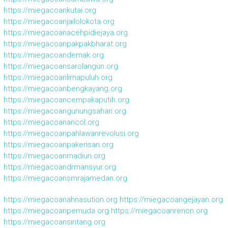
https://miegacoankutai.org
https://miegacoanjailolokota.org
https://miegacoanacehpidiejaya.org
https://miegacoanpakpakbharat.org
https://miegacoandemak.org
https://miegacoansarolangun.org
https://miegacoanlimapuluh.org
https://miegacoanbengkayang.org
https://miegacoancempakaputih.org
https://miegacoangunungsahari.org
https://miegacoanancol.org
https://miegacoanpahlawanrevolusi.org
https://miegacoanpakerisan.org
https://miegacoanmadiun.org
https://miegacoandrmansyur.org
https://miegacoansmrajamedan.org
https://miegacoanahnasution.org
https://miegacoangejayan.org
https://miegacoanpemuda.org
https://miegacoanrenon.org
https://miegacoansintang.org