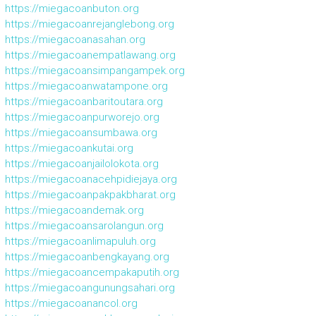
https://miegacoanbuton.org
https://miegacoanrejanglebong.org
https://miegacoanasahan.org
https://miegacoanempatlawang.org
https://miegacoansimpangampek.org
https://miegacoanwatampone.org
https://miegacoanbaritoutara.org
https://miegacoanpurworejo.org
https://miegacoansumbawa.org
https://miegacoankutai.org
https://miegacoanjailolokota.org
https://miegacoanacehpidiejaya.org
https://miegacoanpakpakbharat.org
https://miegacoandemak.org
https://miegacoansarolangun.org
https://miegacoanlimapuluh.org
https://miegacoanbengkayang.org
https://miegacoancempakaputih.org
https://miegacoangunungsahari.org
https://miegacoanancol.org