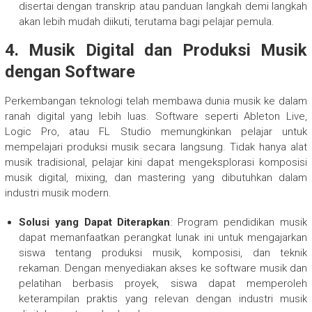
disertai dengan transkrip atau panduan langkah demi langkah
akan lebih mudah diikuti, terutama bagi pelajar pemula.
4. Musik Digital dan Produksi Musik
dengan Software
Perkembangan teknologi telah membawa dunia musik ke dalam
ranah digital yang lebih luas. Software seperti Ableton Live,
Logic Pro, atau FL Studio memungkinkan pelajar untuk
mempelajari produksi musik secara langsung. Tidak hanya alat
musik tradisional, pelajar kini dapat mengeksplorasi komposisi
musik digital, mixing, dan mastering yang dibutuhkan dalam
industri musik modern.
Solusi yang Dapat Diterapkan
: Program pendidikan musik
dapat memanfaatkan perangkat lunak ini untuk mengajarkan
siswa tentang produksi musik, komposisi, dan teknik
rekaman. Dengan menyediakan akses ke software musik dan
pelatihan berbasis proyek, siswa dapat memperoleh
keterampilan praktis yang relevan dengan industri musik