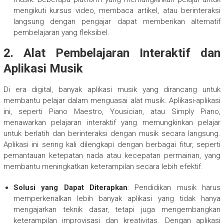
mengikuti kursus video, membaca artikel, atau berinteraksi
langsung dengan pengajar dapat memberikan alternatif
pembelajaran yang fleksibel.
2. Alat Pembelajaran Interaktif dan
Aplikasi Musik
Di era digital, banyak aplikasi musik yang dirancang untuk
membantu pelajar dalam menguasai alat musik. Aplikasi-aplikasi
ini, seperti Piano Maestro, Yousician, atau Simply Piano,
menawarkan pelajaran interaktif yang memungkinkan pelajar
untuk berlatih dan berinteraksi dengan musik secara langsung.
Aplikasi ini sering kali dilengkapi dengan berbagai fitur, seperti
pemantauan ketepatan nada atau kecepatan permainan, yang
membantu meningkatkan keterampilan secara lebih efektif.
Solusi yang Dapat Diterapkan
: Pendidikan musik harus
memperkenalkan lebih banyak aplikasi yang tidak hanya
mengajarkan teknik dasar, tetapi juga mengembangkan
keterampilan improvisasi dan kreativitas. Dengan aplikasi