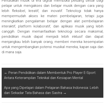
Pendidikan musik di era digital membuka peluang besar bagi
pelajar untuk mengakses dan belajar musik dengan cara yang
lebih fleksibel, kreatif, dan inovatif. Teknologi tidak hanya
mempermudah akses ke materi pembelajaran, tetapi juga
meningkatkan pengalaman belajar dengan alat pembelajaran
interaktif, platform kolaboratif, dan aplikasi musik yang lebih
canggih. Dengan memanfaatkan teknologi secara maksimal,
pendidikan musik dapat menjadi lebih inklusif dan dapat
menjangkau lebih banyak orang, memberi mereka kesempatan
untuk mengembangkan potensi musikal mereka, kapan saja dan
di mana saja.
←
Peran Pendidikan dalam Membentuk Pro Player E-Sport:
Antara Keterampilan Teknikal dan Kesiapan Mental
Apa yang Dipelajari dalam Pelajaran Bahasa Indonesia: Lebih
dari Sekadar Tata Bahasa dan Sastra
→