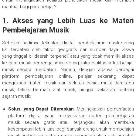
untuk meningkatkan kualitas pendidikan musik dan memberi
manfaat bagi para pelajar?
1. Akses yang Lebih Luas ke Materi
Pembelajaran Musik
Sebelum hadirnya teknologi digital, pembelajaran musik sering
kali terbatasi oleh faktor geografis dan sumber daya. Siswa
yang tinggal di daerah terpencil atau yang tidak memiliki akses
ke guru musik berpengalaman sering kali kesulitan untuk belajar
musik secara mendalam. Namun, dengan adanya berbagai
platform pembelajaran online, pelajar sekarang dapat
mengakses materi musik dari seluruh dunia, mulai dari teori
musik, teknik bermain alat musik, hingga pelajaran tentang
sejarah musik.
Solusi yang Dapat Diterapkan
: Meningkatkan pemanfaatan
platform digital yang menyediakan materi pembelajaran
musik secara gratis atau terjangkau akan membuka
kesempatan lebih luas bagi banyak orang untuk mempelajari
musik. Beberapa platform yang memungkinkan pelajar untuk