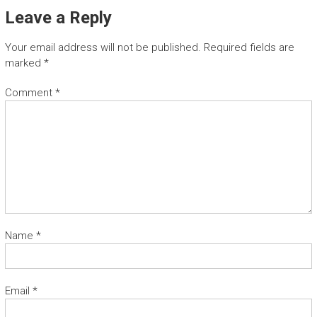
Leave a Reply
Your email address will not be published.
Required fields are
marked
*
Comment
*
Name
*
Email
*