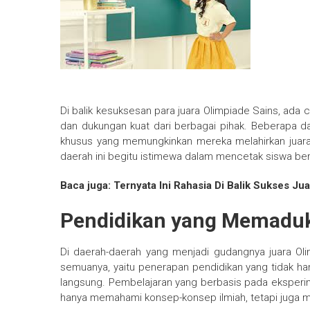
Di balik kesuksesan para juara Olimpiade Sains, ada 
dan dukungan kuat dari berbagai pihak. Beberapa d
khusus yang memungkinkan mereka melahirkan juara-j
daerah ini begitu istimewa dalam mencetak siswa berpre
Baca juga: Ternyata Ini Rahasia Di Balik Sukses Ju
Pendidikan yang Memaduka
Di daerah-daerah yang menjadi gudangnya juara O
semuanya, yaitu penerapan pendidikan yang tidak han
langsung. Pembelajaran yang berbasis pada eksperi
hanya memahami konsep-konsep ilmiah, tetapi juga