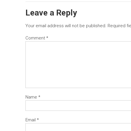
Leave a Reply
Your email address will not be published.
Required fi
Comment
*
Name
*
Email
*