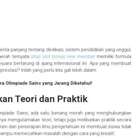
cerita panjang tentang dedikasi, sistem pendidikan yang unggul,
aerah ternyata
situs slot bonus new member
memiliki formula
uara bertarung di ajang internasional ini. Apa yang membuat
stasi? Inilah yang perlu kita gali lebih dalam.
ara Olimpiade Sains yang Jarang Diketahui!
n Teori dan Praktik
limpiade Sains, ada satu benang merah yang menghubungkan
ya mengutamakan teori, tetapi juga melibatkan praktik secara
men dan penerapan ilmu pengetahuan ini membuat siswa tidak
 mampu memecahkan masalah dengan cara yang kreatif.