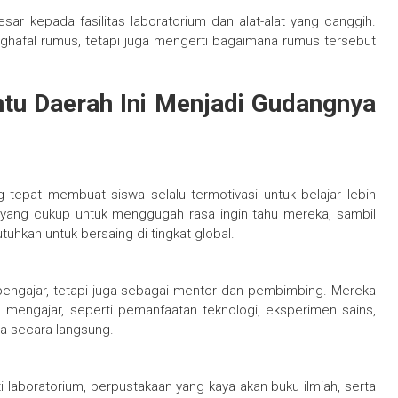
ar kepada fasilitas laboratorium dan alat-alat yang canggih.
menghafal rumus, tetapi juga mengerti bagaimana rumus tersebut
tu Daerah Ini Menjadi Gudangnya
 tepat membuat siswa selalu termotivasi untuk belajar lebih
 yang cukup untuk menggugah rasa ingin tahu mereka, sambil
hkan untuk bersaing di tingkat global.
i pengajar, tetapi juga sebagai mentor dan pembimbing. Mereka
mengajar, seperti pemanfaatan teknologi, eksperimen sains,
wa secara langsung.
ti laboratorium, perpustakaan yang kaya akan buku ilmiah, serta