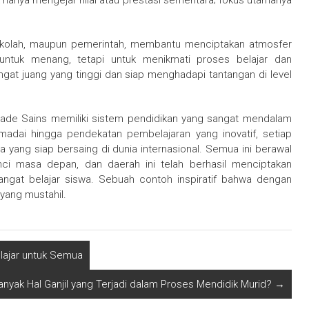
uk hanya mengejar nilai atau prestasi sementara; fokus utamanya
 sekolah, maupun pemerintah, membantu menciptakan atmosfer
a untuk menang, tetapi untuk menikmati proses belajar dan
gat juang yang tinggi dan siap menghadapi tantangan di level
iade Sains memiliki sistem pendidikan yang sangat mendalam
emadai hingga pendekatan pembelajaran yang inovatif, setiap
yang siap bersaing di dunia internasional. Semua ini berawal
nci masa depan, dan daerah ini telah berhasil menciptakan
ngat belajar siswa. Sebuah contoh inspiratif bahwa dengan
 yang mustahil.
lajar untuk Semua
nyak Hal Ganjil yang Terjadi dalam Proses Mendidik Murid?
→