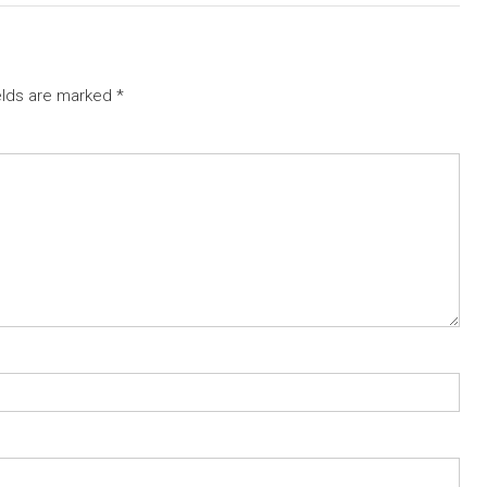
elds are marked
*