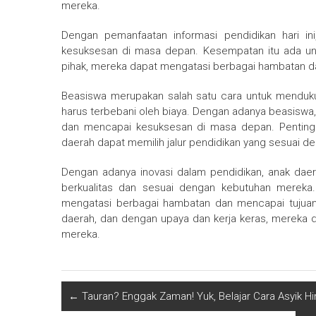
mereka.
Dengan pemanfaatan informasi pendidikan hari i
kesuksesan di masa depan. Kesempatan itu ada un
pihak, mereka dapat mengatasi berbagai hambatan d
Beasiswa merupakan salah satu cara untuk menduk
harus terbebani oleh biaya. Dengan adanya beasiswa
dan mencapai kesuksesan di masa depan. Penting u
daerah dapat memilih jalur pendidikan yang sesuai d
Dengan adanya inovasi dalam pendidikan, anak dae
berkualitas dan sesuai dengan kebutuhan mereka
mengatasi berbagai hambatan dan mencapai tujua
daerah, dan dengan upaya dan kerja keras, mereka 
mereka.
←
Tauran? Enggak Zaman! Yuk, Belajar Cara Asyik Hin