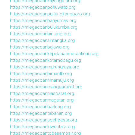
https://miegacoankayongutara.org
https://miegacoanpohuwato.org
https://miegacoanpulautokongboro.org
https://miegacoanbanyumas.org
https://miegacoanbulukumba.org
https://miegacoanbintang.org
https://miegacoansintangka.org
https://miegacoanbajawa.org
https://miegacoankepulauanmerantiriau.org
https://miegacoankotamobagu.org
https://miegacoanmurungraya.org
https://miegacoanbimantb.org
https://miegacoannmamuju.org
https://miegacoanmanggaraintt.org
https://miegacoanniasbarat.org
https://miegacoanmagetan.org
https://miegacoanbadung.org
https://miegacoantabanan.org
https://miegacoanacehbesar.org
https://miegacoanluwuutara.org
https://miegacoantobasamosir.org