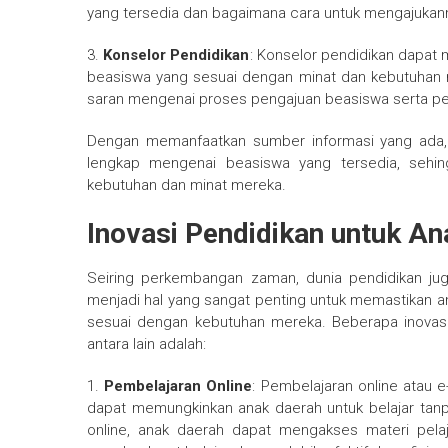
yang tersedia dan bagaimana cara untuk mengajukan
3.
Konselor Pendidikan
: Konselor pendidikan dapa
beasiswa yang sesuai dengan minat dan kebutuhan
saran mengenai proses pengajuan beasiswa serta per
Dengan memanfaatkan sumber informasi yang ada,
lengkap mengenai beasiswa yang tersedia, sehi
kebutuhan dan minat mereka.
Inovasi Pendidikan untuk A
Seiring perkembangan zaman, dunia pendidikan ju
menjadi hal yang sangat penting untuk memastikan a
sesuai dengan kebutuhan mereka. Beberapa inovas
antara lain adalah:
1.
Pembelajaran Online
: Pembelajaran online atau 
dapat memungkinkan anak daerah untuk belajar tanp
online, anak daerah dapat mengakses materi pelaj