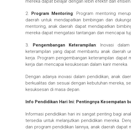
mereka dapat belajar dengan lebih efektif dan efisien
2.
Program Mentoring
: Program mentoring merup
daerah untuk mendapatkan bimbingan dan dukung
mentoring, anak daerah dapat mendapatkan bimbin
mereka dapat mengatasi tantangan dan mencapai tuj
3.
Pengembangan Keterampilan
: Inovasi dala
keterampilan yang dapat membantu anak daerah un
kerja. Program pengembangan keterampilan dapat me
kerja dan mencapai kesuksesan dalam karir mereka.
Dengan adanya inovasi dalam pendidikan, anak dae
berkualitas dan sesuai dengan kebutuhan mereka,
kesuksesan di masa depan.
Info Pendidikan Hari Ini: Pentingnya Kesempatan 
Informasi pendidikan hari ini sangat penting bagi
tersedia untuk melanjutkan pendidikan mereka. Den
dan program pendidikan lainnya, anak daerah dapat m