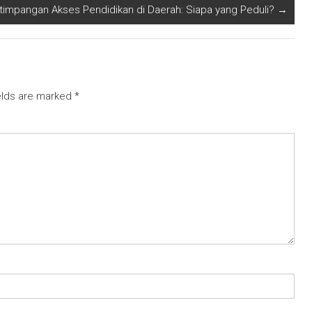
timpangan Akses Pendidikan di Daerah: Siapa yang Peduli?
→
elds are marked
*