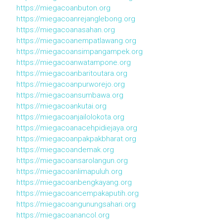
https://miegacoanbuton.org
https://miegacoanrejanglebong.org
https://miegacoanasahan.org
https://miegacoanempatlawang.org
https://miegacoansimpangampek.org
https://miegacoanwatampone.org
https://miegacoanbaritoutara.org
https://miegacoanpurworejo.org
https://miegacoansumbawa.org
https://miegacoankutai.org
https://miegacoanjailolokota.org
https://miegacoanacehpidiejaya.org
https://miegacoanpakpakbharat.org
https://miegacoandemak.org
https://miegacoansarolangun.org
https://miegacoanlimapuluh.org
https://miegacoanbengkayang.org
https://miegacoancempakaputih.org
https://miegacoangunungsahari.org
https://miegacoanancol.org