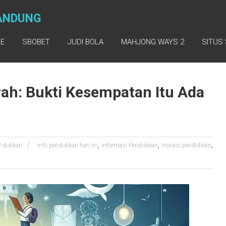
BANDUNG
E
SBOBET
JUDI BOLA
MAHJONG WAYS 2
SITUS
ah: Bukti Kesempatan Itu Ada
,
,
,
ndidikan
info pendidikan hari ini
Informasi Pendidikan
Inovasi pendidikan