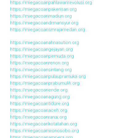
https://miegacoanpahlawanrevolusi.org
https://miegacoanpakerisan.org
https://miegacoanmadiun.org
https://miegacoandrmansyur.org
https://miegacoansmrajamedan.org
https://miegacoanahnasution.org
https://miegacoangejayan.org
https://miegacoanpemuda.org
https://miegacoanrenon.org
https://miegacoansintang.org
https://miegacoanpulaupramuka.org
https://miegacoanprabumulih.org
https://miegacoanende.org
https://miegacoanagung.org
https://miegacoantidore.org
https://miegacoanaceh.org
https://miegacoanranai.org
https://miegacoankotatahan.org
https://miegacoanwonosobo.org
https://miegacoanampera.org